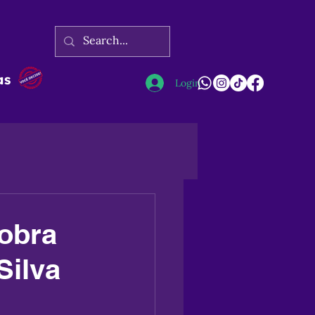
as
Login
 obra
Silva