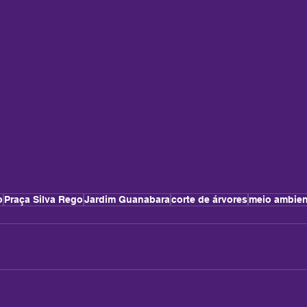
o
Praça Silva Rego
Jardim Guanabara
corte de árvores
meio ambien