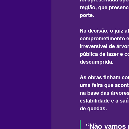
região, que presen
porte.
Na decisão, o juiz 
comprometimento es
irreversível de árv
pública de lazer e c
descumprida.
As obras tinham co
uma feira que acont
na base das árvore
estabilidade e a sa
de quedas.
“Não vamos p