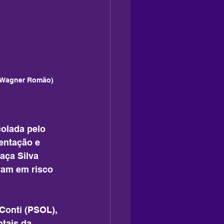
e Wagner Romão)
colada pelo 
entação e 
aça Silva 
vam em risco 
Conti (PSOL), 
tais da 