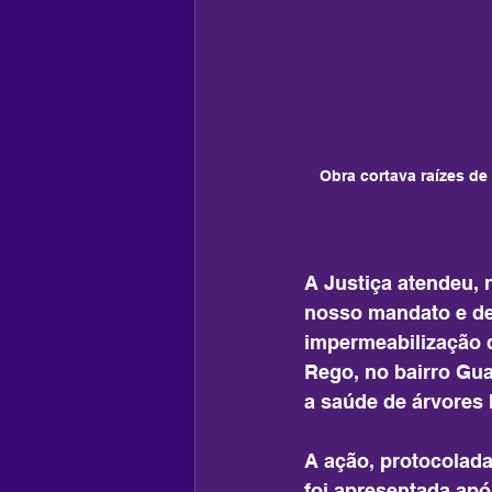
Obra cortava raízes d
A Justiça atendeu, 
nosso mandato e de
impermeabilização d
Rego, no bairro Gu
a saúde de árvores h
A ação, protocolad
foi apresentada apó