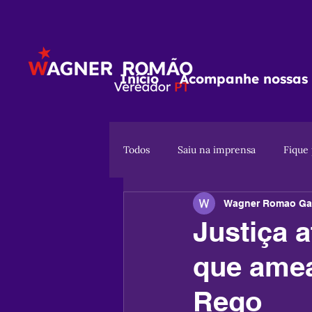
Início
Acompanhe nossas 
Todos
Saiu na imprensa
Fique
Wagner Romao Ga
Justiça 
que amea
Rego