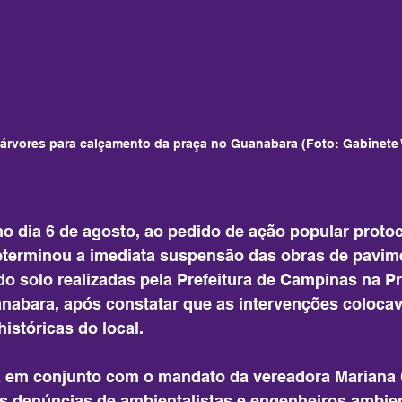
e árvores para calçamento da praça no Guanabara (Foto: Gabinet
no dia 6 de agosto, ao pedido de ação popular proto
terminou a imediata suspensão das obras de pavim
o solo realizadas pela Prefeitura de Campinas na Pr
anabara, após constatar que as intervenções coloca
istóricas do local.
a em conjunto com o mandato da vereadora Mariana 
s denúncias de ambientalistas e engenheiros ambien