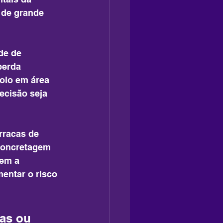
 de grande 
de de 
perda 
olo em área 
ecisão seja 
rracas de 
concretagem 
em a 
entar o risco 
as ou 