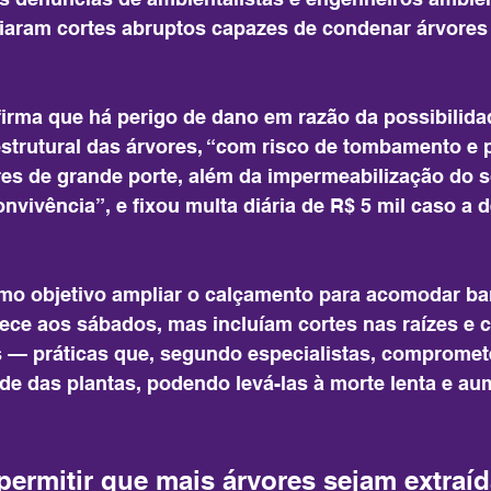
ciaram cortes abruptos capazes de condenar árvores
afirma que há perigo de dano em razão da possibilida
trutural das árvores, “com risco de tombamento e 
ores de grande porte, além da impermeabilização do s
onvivência”, e fixou multa diária de R$ 5 mil caso a d
mo objetivo ampliar o calçamento para acomodar ba
ece aos sábados, mas incluíam cortes nas raízes e 
s — práticas que, segundo especialistas, compromet
úde das plantas, podendo levá-las à morte lenta e aum
ermitir que mais árvores sejam extraíd