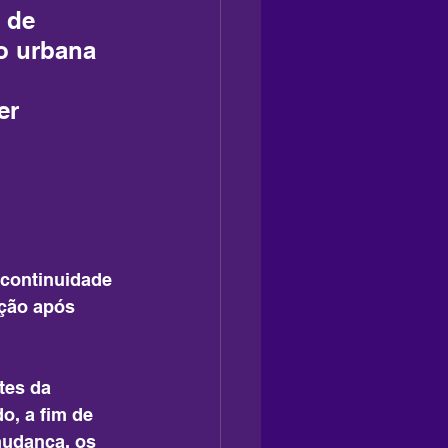
 de 
o urbana 
er 
 continuidade 
ação após 
tes da 
o, a fim de 
mudança, os 