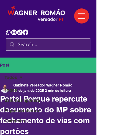
Post
Todos
Gabinete Vereador Wagner Romão
Todos
25 de jan. de 2025
2 min de leitura
Portal Porque repercute
Saiu na imprensa
documento do MP sobre
Fique por dentro
fechamento de vias com
Campinas
portões