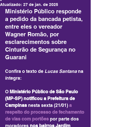
Atualizado:
27 de jan. de 2025
Ministério Público responde 
a pedido da bancada petista, 
entre eles o vereador 
Wagner Romão, por 
esclarecimentos sobre 
Cinturão de Segurança no 
Guarani
Confira o texto de 
Lucas Santana
 na 
íntegra: 
O 
Ministério Público de São Paulo 
(MP-SP) notificou a Prefeitura de 
Campinas
 nesta sexta (21/01) 
a 
respeito do processo de fechamento 
de vias com portões
 por parte dos 
moradores 
nos bairros Jardim 