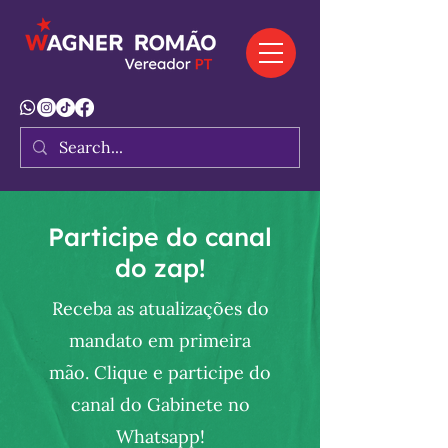
Participe do canal
do zap!
Receba as atualizações do
mandato em primeira
mão. Clique e participe do
canal do Gabinete no
Whatsapp!