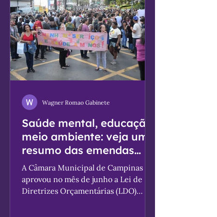
relacionado ao tema. Com a
existência da Lei nº 11.571/2003,
redigimos o Projeto de Lei
Complementar para tratar da d
Wagner Romao Gabinete
Saúde mental, educação,
meio ambiente: veja um
resumo das emendas
que apresentamos à LDO
A Câmara Municipal de Campinas
2027
aprovou no mês de junho a Lei de
Diretrizes Orçamentárias (LDO)
2027, que estabelece metas,
prioridades e parâmetros para a