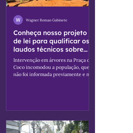
Wagner Romao Gabinete
Conheça nosso projeto
de lei para qualificar os
laudos técnicos sobre
poda e extração de
Intervenção em árvores na Praça do
árvores!
Coco incomodou a população, que
não foi informada previamente e não
teve tempo de contestar o laudo
emitido pela mesma empresa
responsável pelas podas e extração
(Foto: Gabinete Wagner Romão) As
recentes controvérsias sobre o
manejo, poda e supressão de árvores
em Campinas nos levaram a pensar
como qualificar todo o processo