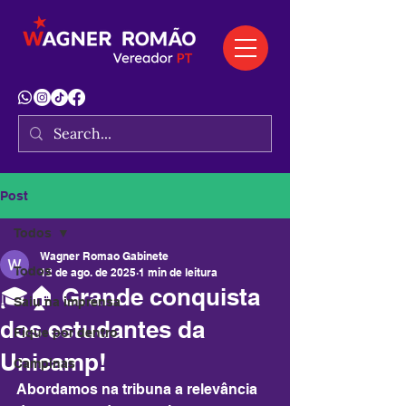
Post
Todos
Wagner Romao Gabinete
Todos
12 de ago. de 2025
1 min de leitura
🎓🏠 Grande conquista
Saiu na imprensa
dos estudantes da
Fique por dentro
Unicamp!
Campinas
Abordamos na tribuna a relevância 