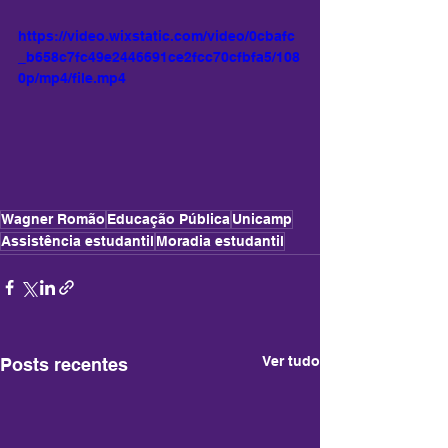
https://video.wixstatic.com/video/0cbafc
_b658c7fc49e2446691ce2fcc70cfbfa5/108
0p/mp4/file.mp4
Wagner Romão
Educação Pública
Unicamp
Assistência estudantil
Moradia estudantil
Ver tudo
Posts recentes